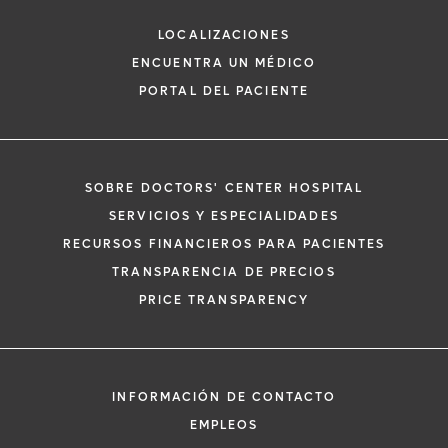
Medicina General
LOCALIZACIONES
ENCUENTRA UN MÉDICO
PORTAL DEL PACIENTE
SOBRE DOCTORS' CENTER HOSPITAL
*
Si tiene una emergencia médica, llame a
SERVICIOS Y ESPECIALIDADES
inmediato.
RECURSOS FINANCIEROS PARA PACIENTES
El siguiente formulario solo crea una solic
TRANSPARENCIA DE PRECIOS
no una cita confirmada. Al completarlo, 
i
PRICE TRANSPARENCY
representante se pondrá en contacto co
un plazo de 48 horas para ayudarle con s
de cita. Al enviar este formulario, acepta 
información médica por correo electróni
INFORMACIÓN DE CONTACTO
Orlando Health y sus afiliados.
EMPLEOS