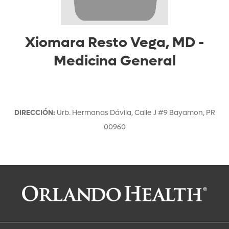
Xiomara Resto Vega, MD
-
Medicina General
DIRECCIÓN
:
Urb. Hermanas Dávila, Calle J #9
Bayamon
,
PR
00960
Solicitar una cita con:
Xiomara Resto Vega, MD