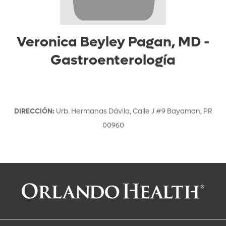
Veronica Beyley Pagan, MD
-
Gastroenterología
DIRECCIÓN
:
Urb. Hermanas Dávila, Calle J #9
Bayamon
,
PR
00960
Solicitar una cita con:
Veronica Beyley Pagan, MD