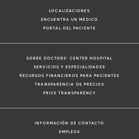
Gastroenterología
LOCALIZACIONES
ENCUENTRA UN MÉDICO
PORTAL DEL PACIENTE
SOBRE DOCTORS' CENTER HOSPITAL
*
Si tiene una emergencia médica, llame a
SERVICIOS Y ESPECIALIDADES
inmediato.
RECURSOS FINANCIEROS PARA PACIENTES
El siguiente formulario solo crea una solic
TRANSPARENCIA DE PRECIOS
no una cita confirmada. Al completarlo, 
i
PRICE TRANSPARENCY
representante se pondrá en contacto co
un plazo de 48 horas para ayudarle con s
de cita. Al enviar este formulario, acepta 
información médica por correo electróni
INFORMACIÓN DE CONTACTO
Orlando Health y sus afiliados.
EMPLEOS