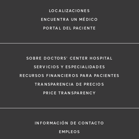
Nefrología
LOCALIZACIONES
ENCUENTRA UN MÉDICO
PORTAL DEL PACIENTE
SOBRE DOCTORS' CENTER HOSPITAL
*
Si tiene una emergencia médica, llame a
SERVICIOS Y ESPECIALIDADES
inmediato.
RECURSOS FINANCIEROS PARA PACIENTES
El siguiente formulario solo crea una solic
TRANSPARENCIA DE PRECIOS
no una cita confirmada. Al completarlo, 
i
PRICE TRANSPARENCY
representante se pondrá en contacto co
un plazo de 48 horas para ayudarle con s
de cita. Al enviar este formulario, acepta 
información médica por correo electróni
INFORMACIÓN DE CONTACTO
Orlando Health y sus afiliados.
EMPLEOS