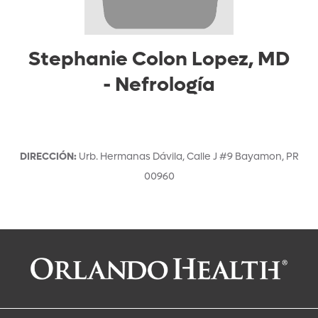
Stephanie Colon Lopez, MD
-
Nefrología
DIRECCIÓN
:
Urb. Hermanas Dávila, Calle J #9
Bayamon
,
PR
00960
Solicitar una cita con:
Stephanie Colon Lopez, MD