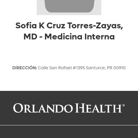
Sofia K Cruz Torres-Zayas,
MD
-
Medicina Interna
DIRECCIÓN
:
Calle San Rafael #1395
Santurce
,
PR
00910
Solicitar una cita con:
Sofia K Cruz Torres-Zayas, MD
Medicina Interna