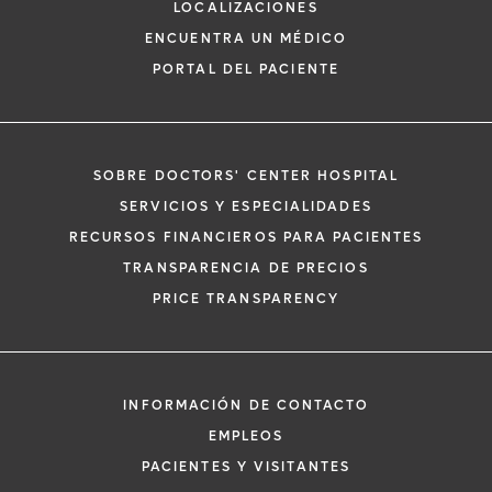
LOCALIZACIONES
ENCUENTRA UN MÉDICO
PORTAL DEL PACIENTE
SOBRE DOCTORS' CENTER HOSPITAL
*
Si tiene una emergencia médica, llame a
SERVICIOS Y ESPECIALIDADES
inmediato.
RECURSOS FINANCIEROS PARA PACIENTES
El siguiente formulario solo crea una solic
TRANSPARENCIA DE PRECIOS
no una cita confirmada. Al completarlo, 
i
PRICE TRANSPARENCY
representante se pondrá en contacto co
un plazo de 48 horas para ayudarle con s
de cita. Al enviar este formulario, acepta 
información médica por correo electróni
INFORMACIÓN DE CONTACTO
Orlando Health y sus afiliados.
EMPLEOS
PACIENTES Y VISITANTES