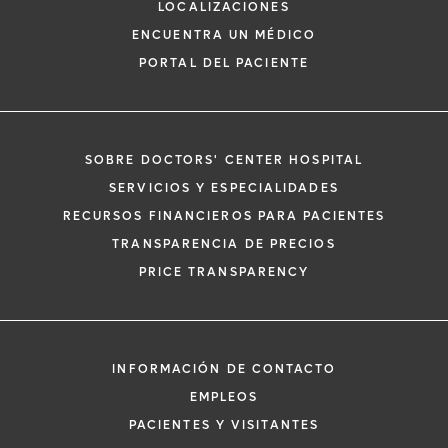
LOCALIZACIONES
ENCUENTRA UN MÉDICO
PORTAL DEL PACIENTE
SOBRE DOCTORS' CENTER HOSPITAL
*
Si tiene una emergencia médica, llame a
SERVICIOS Y ESPECIALIDADES
inmediato.
RECURSOS FINANCIEROS PARA PACIENTES
El siguiente formulario solo crea una solic
TRANSPARENCIA DE PRECIOS
no una cita confirmada. Al completarlo, 
i
PRICE TRANSPARENCY
representante se pondrá en contacto co
un plazo de 48 horas para ayudarle con s
de cita. Al enviar este formulario, acepta 
información médica por correo electróni
INFORMACIÓN DE CONTACTO
Orlando Health y sus afiliados.
EMPLEOS
PACIENTES Y VISITANTES