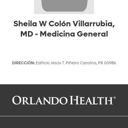
Sheila W Colón Villarrubia,
MD
-
Medicina General
DIRECCIÓN
:
Edificio Jesús T. Piñeiro
Carolina
,
PR
00986
Solicitar una cita con:
Sheila W Colón Villarrubia, MD
Medicina General