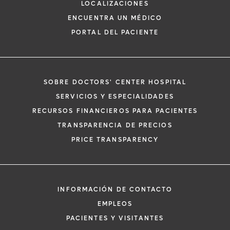
LOCALIZACIONES
ENCUENTRA UN MÉDICO
PORTAL DEL PACIENTE
SOBRE DOCTORS' CENTER HOSPITAL
*
Si tiene una emergencia médica, llame a
SERVICIOS Y ESPECIALIDADES
inmediato.
RECURSOS FINANCIEROS PARA PACIENTES
El siguiente formulario solo crea una solic
TRANSPARENCIA DE PRECIOS
no una cita confirmada. Al completarlo, 
i
PRICE TRANSPARENCY
representante se pondrá en contacto co
un plazo de 48 horas para ayudarle con s
de cita. Al enviar este formulario, acepta 
información médica por correo electróni
INFORMACIÓN DE CONTACTO
Orlando Health y sus afiliados.
EMPLEOS
PACIENTES Y VISITANTES