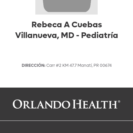
Rebeca A Cuebas
Villanueva, MD
-
Pediatría
DIRECCIÓN
:
Carr #2 KM 47.7
Manatí
,
PR
00674
Solicitar una cita con:
Rebeca A Cuebas Villanueva, MD
Pediatría