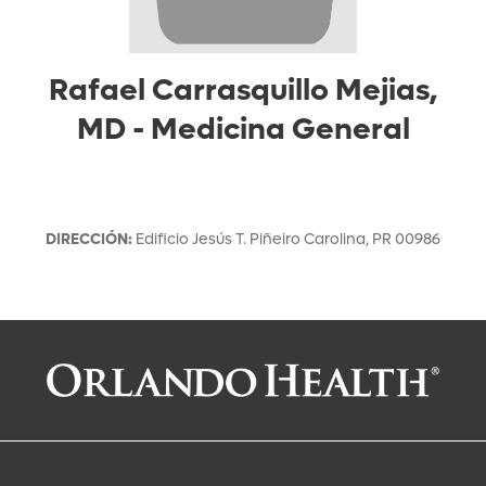
Rafael Carrasquillo Mejias,
MD
-
Medicina General
DIRECCIÓN
:
Edificio Jesús T. Piñeiro
Carolina
,
PR
00986
Solicitar una cita con:
Rafael Carrasquillo Mejias, MD
Medicina General