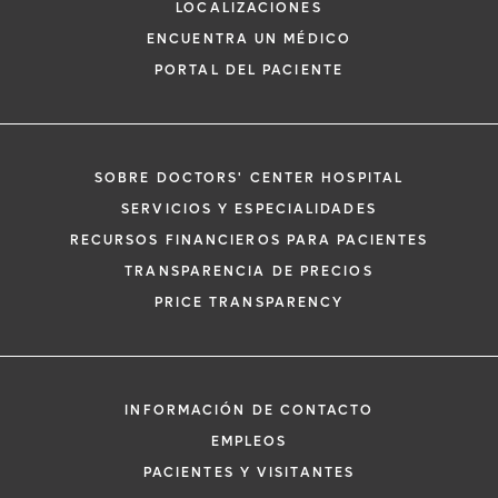
LOCALIZACIONES
ENCUENTRA UN MÉDICO
PORTAL DEL PACIENTE
SOBRE DOCTORS' CENTER HOSPITAL
*
Si tiene una emergencia médica, llame a
SERVICIOS Y ESPECIALIDADES
inmediato.
RECURSOS FINANCIEROS PARA PACIENTES
El siguiente formulario solo crea una solic
TRANSPARENCIA DE PRECIOS
no una cita confirmada. Al completarlo, 
i
PRICE TRANSPARENCY
representante se pondrá en contacto co
un plazo de 48 horas para ayudarle con s
de cita. Al enviar este formulario, acepta 
información médica por correo electróni
INFORMACIÓN DE CONTACTO
Orlando Health y sus afiliados.
EMPLEOS
PACIENTES Y VISITANTES