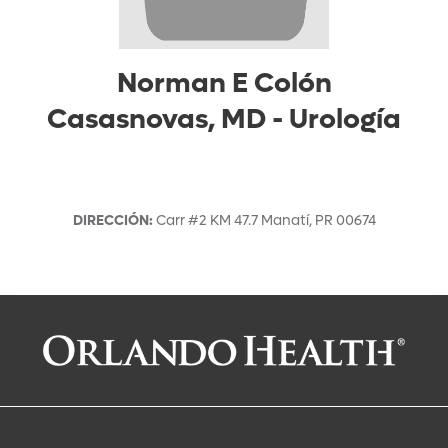
Norman E Colón
Casasnovas, MD
-
Urología
DIRECCIÓN
:
Carr #2 KM 47.7
Manatí
,
PR
00674
Solicitar una cita con:
Norman E Colón Casasnovas, MD
Urología