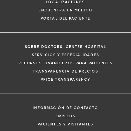
LOCALIZACIONES
ENCUENTRA UN MÉDICO
PORTAL DEL PACIENTE
SOBRE DOCTORS' CENTER HOSPITAL
*
Si tiene una emergencia médica, llame a
SERVICIOS Y ESPECIALIDADES
inmediato.
RECURSOS FINANCIEROS PARA PACIENTES
El siguiente formulario solo crea una solic
TRANSPARENCIA DE PRECIOS
no una cita confirmada. Al completarlo, 
i
PRICE TRANSPARENCY
representante se pondrá en contacto co
un plazo de 48 horas para ayudarle con s
de cita. Al enviar este formulario, acepta 
información médica por correo electróni
INFORMACIÓN DE CONTACTO
Orlando Health y sus afiliados.
EMPLEOS
PACIENTES Y VISITANTES