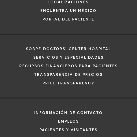
LOCALIZACIONES
ENCUENTRA UN MÉDICO
PORTAL DEL PACIENTE
SOBRE DOCTORS' CENTER HOSPITAL
*
Si tiene una emergencia médica, llame a
SERVICIOS Y ESPECIALIDADES
inmediato.
RECURSOS FINANCIEROS PARA PACIENTES
El siguiente formulario solo crea una solic
TRANSPARENCIA DE PRECIOS
no una cita confirmada. Al completarlo, 
i
PRICE TRANSPARENCY
representante se pondrá en contacto co
un plazo de 48 horas para ayudarle con s
de cita. Al enviar este formulario, acepta 
información médica por correo electróni
INFORMACIÓN DE CONTACTO
Orlando Health y sus afiliados.
EMPLEOS
PACIENTES Y VISITANTES