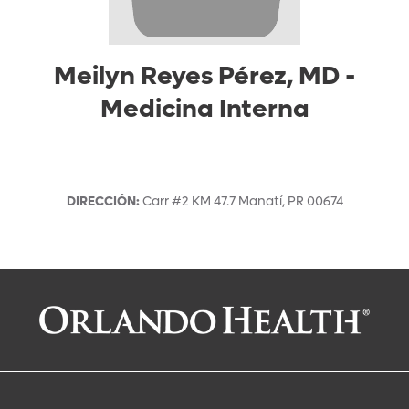
Meilyn Reyes Pérez, MD
-
Medicina Interna
DIRECCIÓN
:
Carr #2 KM 47.7
Manatí
,
PR
00674
Solicitar una cita con:
Meilyn Reyes Pérez, MD
Medicina Interna