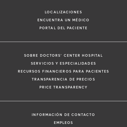
Medicina Física y Rehabilitación
LOCALIZACIONES
ENCUENTRA UN MÉDICO
PORTAL DEL PACIENTE
SOBRE DOCTORS' CENTER HOSPITAL
*
Si tiene una emergencia médica, llame a
SERVICIOS Y ESPECIALIDADES
inmediato.
RECURSOS FINANCIEROS PARA PACIENTES
El siguiente formulario solo crea una solic
TRANSPARENCIA DE PRECIOS
no una cita confirmada. Al completarlo, 
i
PRICE TRANSPARENCY
representante se pondrá en contacto co
un plazo de 48 horas para ayudarle con s
de cita. Al enviar este formulario, acepta 
información médica por correo electróni
INFORMACIÓN DE CONTACTO
Orlando Health y sus afiliados.
EMPLEOS