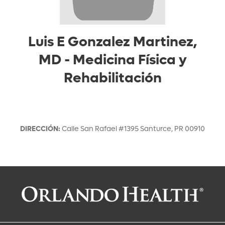
Luis E Gonzalez Martinez,
MD
-
Medicina Física y
Rehabilitación
DIRECCIÓN
:
Calle San Rafael #1395
Santurce
,
PR
00910
Solicitar una cita con:
Luis E Gonzalez Martinez, MD