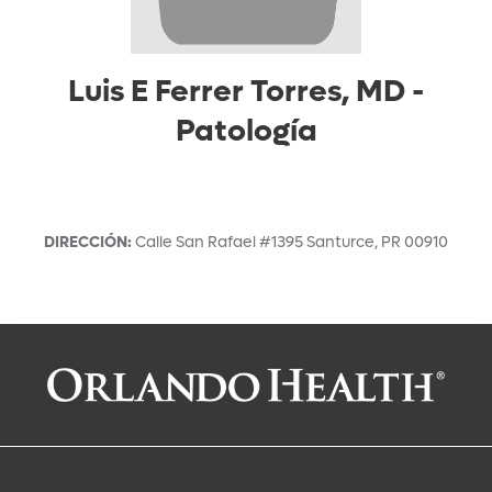
Luis E Ferrer Torres, MD
-
Patología
DIRECCIÓN
:
Calle San Rafael #1395
Santurce
,
PR
00910
Solicitar una cita con:
Luis E Ferrer Torres, MD
Patología