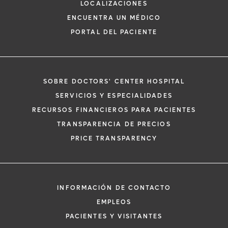
LOCALIZACIONES
ENCUENTRA UN MÉDICO
PORTAL DEL PACIENTE
SOBRE DOCTORS' CENTER HOSPITAL
*
Si tiene una emergencia médica, llame a
SERVICIOS Y ESPECIALIDADES
inmediato.
RECURSOS FINANCIEROS PARA PACIENTES
El siguiente formulario solo crea una solic
TRANSPARENCIA DE PRECIOS
no una cita confirmada. Al completarlo, 
i
PRICE TRANSPARENCY
representante se pondrá en contacto co
un plazo de 48 horas para ayudarle con s
de cita. Al enviar este formulario, acepta 
información médica por correo electróni
INFORMACIÓN DE CONTACTO
Orlando Health y sus afiliados.
EMPLEOS
PACIENTES Y VISITANTES