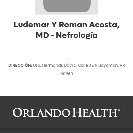
Ludemar Y Roman Acosta,
MD
-
Nefrología
DIRECCIÓN
:
Urb. Hermanas Dávila, Calle J #9
Bayamon
,
PR
00960
Solicitar una cita con:
Ludemar Y Roman Acosta, MD