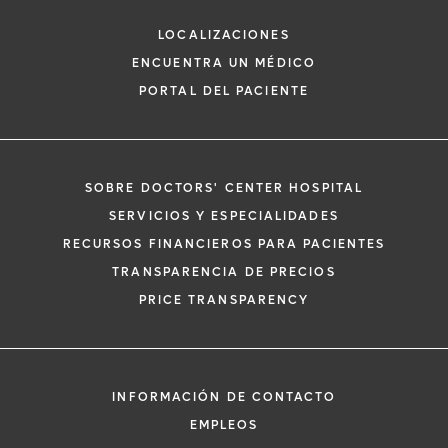
Nefrología
LOCALIZACIONES
ENCUENTRA UN MÉDICO
PORTAL DEL PACIENTE
SOBRE DOCTORS' CENTER HOSPITAL
*
Si tiene una emergencia médica, llame a
SERVICIOS Y ESPECIALIDADES
inmediato.
RECURSOS FINANCIEROS PARA PACIENTES
El siguiente formulario solo crea una solic
TRANSPARENCIA DE PRECIOS
no una cita confirmada. Al completarlo, 
i
PRICE TRANSPARENCY
representante se pondrá en contacto co
un plazo de 48 horas para ayudarle con s
de cita. Al enviar este formulario, acepta 
información médica por correo electróni
INFORMACIÓN DE CONTACTO
Orlando Health y sus afiliados.
EMPLEOS