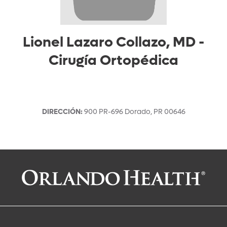
Lionel Lazaro Collazo, MD
-
Cirugía Ortopédica
DIRECCIÓN
:
900 PR-696
Dorado
,
PR
00646
Solicitar una cita con:
Lionel Lazaro Collazo, MD
Cirugía Ortopédica