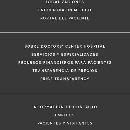
LOCALIZACIONES
ENCUENTRA UN MÉDICO
PORTAL DEL PACIENTE
SOBRE DOCTORS' CENTER HOSPITAL
*
Si tiene una emergencia médica, llame a
SERVICIOS Y ESPECIALIDADES
inmediato.
RECURSOS FINANCIEROS PARA PACIENTES
El siguiente formulario solo crea una solic
TRANSPARENCIA DE PRECIOS
no una cita confirmada. Al completarlo, 
i
PRICE TRANSPARENCY
representante se pondrá en contacto co
un plazo de 48 horas para ayudarle con s
de cita. Al enviar este formulario, acepta 
información médica por correo electróni
INFORMACIÓN DE CONTACTO
Orlando Health y sus afiliados.
EMPLEOS
PACIENTES Y VISITANTES