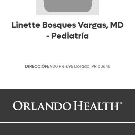
Linette Bosques Vargas, MD
-
Pediatría
DIRECCIÓN
:
900 PR-696
Dorado
,
PR
00646
Solicitar una cita con:
Linette Bosques Vargas, MD
Pediatría