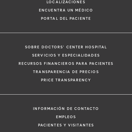
LOCALIZACIONES
ENCUENTRA UN MÉDICO
PORTAL DEL PACIENTE
SOBRE DOCTORS' CENTER HOSPITAL
*
Si tiene una emergencia médica, llame a
SERVICIOS Y ESPECIALIDADES
inmediato.
RECURSOS FINANCIEROS PARA PACIENTES
El siguiente formulario solo crea una solic
TRANSPARENCIA DE PRECIOS
no una cita confirmada. Al completarlo, 
i
PRICE TRANSPARENCY
representante se pondrá en contacto co
un plazo de 48 horas para ayudarle con s
de cita. Al enviar este formulario, acepta 
información médica por correo electróni
INFORMACIÓN DE CONTACTO
Orlando Health y sus afiliados.
EMPLEOS
PACIENTES Y VISITANTES