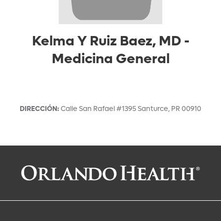
Kelma Y Ruiz Baez, MD
-
Medicina General
DIRECCIÓN
:
Calle San Rafael #1395
Santurce
,
PR
00910
Solicitar una cita con:
Kelma Y Ruiz Baez, MD
Medicina General