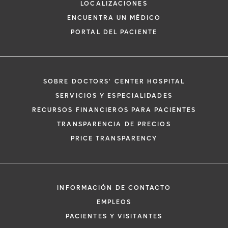
LOCALIZACIONES
ENCUENTRA UN MÉDICO
PORTAL DEL PACIENTE
SOBRE DOCTORS' CENTER HOSPITAL
*
Si tiene una emergencia médica, llame a
SERVICIOS Y ESPECIALIDADES
inmediato.
RECURSOS FINANCIEROS PARA PACIENTES
El siguiente formulario solo crea una solic
TRANSPARENCIA DE PRECIOS
no una cita confirmada. Al completarlo, 
i
PRICE TRANSPARENCY
representante se pondrá en contacto co
un plazo de 48 horas para ayudarle con s
de cita. Al enviar este formulario, acepta 
información médica por correo electróni
INFORMACIÓN DE CONTACTO
Orlando Health y sus afiliados.
EMPLEOS
PACIENTES Y VISITANTES