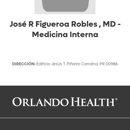
José R Figueroa Robles , MD
-
Medicina Interna
DIRECCIÓN
:
Edificio Jesús T. Piñeiro
Carolina
,
PR
00986
Solicitar una cita con:
José R Figueroa Robles , MD
Medicina Interna