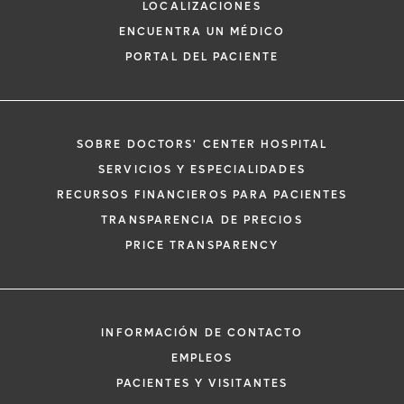
LOCALIZACIONES
ENCUENTRA UN MÉDICO
PORTAL DEL PACIENTE
SOBRE DOCTORS' CENTER HOSPITAL
*
Si tiene una emergencia médica, llame a
SERVICIOS Y ESPECIALIDADES
inmediato.
RECURSOS FINANCIEROS PARA PACIENTES
El siguiente formulario solo crea una solic
TRANSPARENCIA DE PRECIOS
no una cita confirmada. Al completarlo, 
i
PRICE TRANSPARENCY
representante se pondrá en contacto co
un plazo de 48 horas para ayudarle con s
de cita. Al enviar este formulario, acepta 
información médica por correo electróni
INFORMACIÓN DE CONTACTO
Orlando Health y sus afiliados.
EMPLEOS
PACIENTES Y VISITANTES