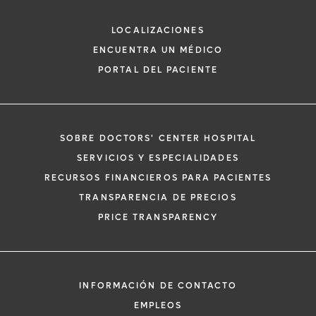
Enfermedades Infecciosas
LOCALIZACIONES
ENCUENTRA UN MÉDICO
PORTAL DEL PACIENTE
SOBRE DOCTORS' CENTER HOSPITAL
*
Si tiene una emergencia médica, llame a
SERVICIOS Y ESPECIALIDADES
inmediato.
RECURSOS FINANCIEROS PARA PACIENTES
El siguiente formulario solo crea una solic
TRANSPARENCIA DE PRECIOS
no una cita confirmada. Al completarlo, 
i
PRICE TRANSPARENCY
representante se pondrá en contacto co
un plazo de 48 horas para ayudarle con s
de cita. Al enviar este formulario, acepta 
información médica por correo electróni
INFORMACIÓN DE CONTACTO
Orlando Health y sus afiliados.
EMPLEOS