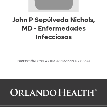
John P Sepúlveda Nichols,
MD
-
Enfermedades
Infecciosas
DIRECCIÓN
:
Carr #2 KM 47.7
Manatí
,
PR
00674
Solicitar una cita con:
John P Sepúlveda Nichols, MD