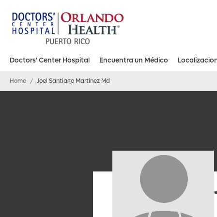
Doctors' Center Hospital
Encuentra un Médico
Localizacio
Doctors’ Center Hospital Orlando Health – Bayamón
Doctors’ Center Hospital Orlando Health – Carolina
Doctors’ Center Hospital Orlando Health – Dorado
Doctors’ Center Hospital Orlando Health – Manati
Doctors’ Center Hospital Orlando Health – San Juan
Home
/
Joel Santiago Martinez Md