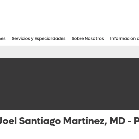
nes
Servicios y Especialidades
Sobre Nosotros
Información 
Recursos Financieros Para Pacientes
Joel Santiago Martinez, MD
-
P