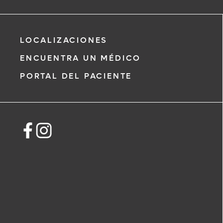
Joel Santiago Martinez, MD
LOCALIZACIONES
Patología
ENCUENTRA UN MÉDICO
PORTAL DEL PACIENTE
*
Si tiene una emergencia médica, llame
inmediato.
El siguiente formulario solo crea una sol
no una cita confirmada. Al completarlo
i
representante se pondrá en contacto 
un plazo de 48 horas para ayudarle con
de cita. Al enviar este formulario, acept