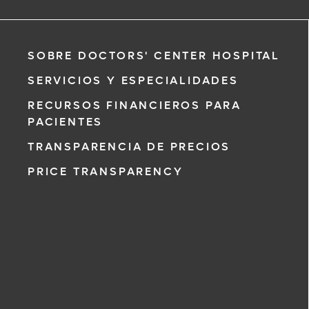
SOBRE DOCTORS' CENTER HOSPITAL
SERVICIOS Y ESPECIALIDADES
RECURSOS FINANCIEROS PARA
PACIENTES
TRANSPARENCIA DE PRECIOS
PRICE TRANSPARENCY
 al 911 de
icitud de cita,
, un
con usted en
 su solicitud
a recibir