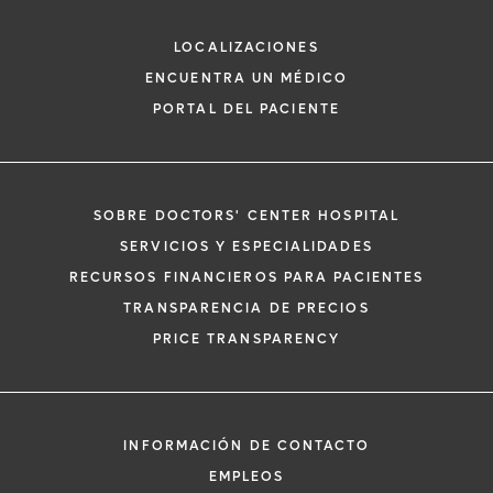
Cardiología - Electrofisiología
LOCALIZACIONES
ENCUENTRA UN MÉDICO
PORTAL DEL PACIENTE
SOBRE DOCTORS' CENTER HOSPITAL
*
Si tiene una emergencia médica, llame a
SERVICIOS Y ESPECIALIDADES
inmediato.
RECURSOS FINANCIEROS PARA PACIENTES
El siguiente formulario solo crea una solic
TRANSPARENCIA DE PRECIOS
no una cita confirmada. Al completarlo, 
i
PRICE TRANSPARENCY
representante se pondrá en contacto co
un plazo de 48 horas para ayudarle con s
de cita. Al enviar este formulario, acepta 
información médica por correo electróni
INFORMACIÓN DE CONTACTO
Orlando Health y sus afiliados.
EMPLEOS