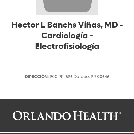
Hector L Banchs Viñas, MD
-
Cardiología -
Electrofisiología
DIRECCIÓN
:
900 PR-696
Dorado
,
PR
00646
Solicitar una cita con:
Hector L Banchs Viñas, MD