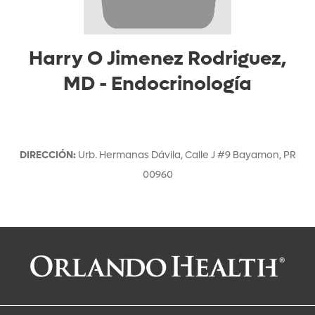
Harry O Jimenez Rodriguez,
MD
-
Endocrinología
DIRECCIÓN
:
Urb. Hermanas Dávila, Calle J #9
Bayamon
,
PR
00960
Solicitar una cita con:
Harry O Jimenez Rodriguez, MD