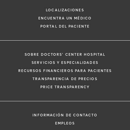
Endocrinología
LOCALIZACIONES
ENCUENTRA UN MÉDICO
PORTAL DEL PACIENTE
SOBRE DOCTORS' CENTER HOSPITAL
*
Si tiene una emergencia médica, llame a
SERVICIOS Y ESPECIALIDADES
inmediato.
RECURSOS FINANCIEROS PARA PACIENTES
El siguiente formulario solo crea una solic
TRANSPARENCIA DE PRECIOS
no una cita confirmada. Al completarlo, 
i
PRICE TRANSPARENCY
representante se pondrá en contacto co
un plazo de 48 horas para ayudarle con s
de cita. Al enviar este formulario, acepta 
información médica por correo electróni
INFORMACIÓN DE CONTACTO
Orlando Health y sus afiliados.
EMPLEOS