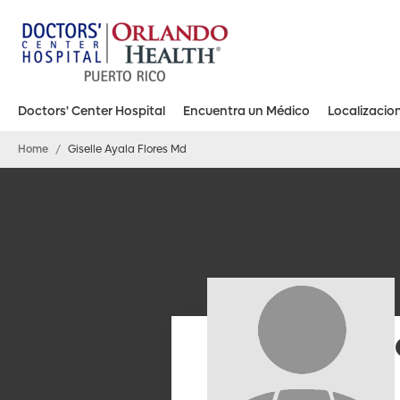
Doctors' Center Hospital
Encuentra un Médico
Localizacio
Doctors’ Center Hospital Orlando Health – Bayamón
Doctors’ Center Hospital Orlando Health – Carolina
Doctors’ Center Hospital Orlando Health – Dorado
Doctors’ Center Hospital Orlando Health – Manati
Doctors’ Center Hospital Orlando Health – San Juan
Home
/
Giselle Ayala Flores Md