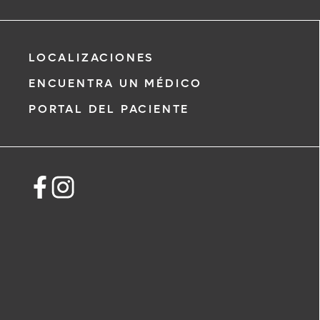
Giselle Ayala Flores, MD
LOCALIZACIONES
Medicina General
ENCUENTRA UN MÉDICO
PORTAL DEL PACIENTE
*
Si tiene una emergencia médica, llame
inmediato.
El siguiente formulario solo crea una sol
no una cita confirmada. Al completarlo
i
representante se pondrá en contacto 
un plazo de 48 horas para ayudarle con
de cita. Al enviar este formulario, acept