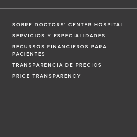
SOBRE DOCTORS' CENTER HOSPITAL
SERVICIOS Y ESPECIALIDADES
RECURSOS FINANCIEROS PARA
PACIENTES
TRANSPARENCIA DE PRECIOS
PRICE TRANSPARENCY
 al 911 de
icitud de cita,
, un
con usted en
 su solicitud
a recibir