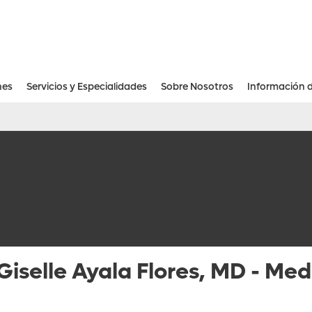
nes
Servicios y Especialidades
Sobre Nosotros
Información 
Recursos Financieros Para Pacientes
Giselle Ayala Flores, MD
-
Medi