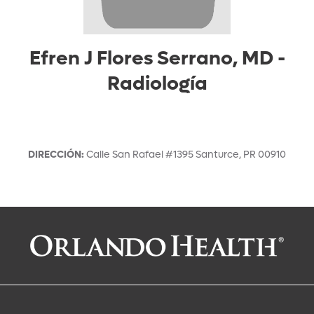
Efren J Flores Serrano, MD
-
Radiología
DIRECCIÓN
:
Calle San Rafael #1395
Santurce
,
PR
00910
Solicitar una cita con:
Efren J Flores Serrano, MD
Radiología