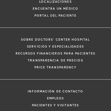
LOCALIZACIONES
ENCUENTRA UN MÉDICO
PORTAL DEL PACIENTE
SOBRE DOCTORS' CENTER HOSPITAL
*
Si tiene una emergencia médica, llame a
SERVICIOS Y ESPECIALIDADES
inmediato.
RECURSOS FINANCIEROS PARA PACIENTES
El siguiente formulario solo crea una solic
TRANSPARENCIA DE PRECIOS
no una cita confirmada. Al completarlo, 
i
PRICE TRANSPARENCY
representante se pondrá en contacto co
un plazo de 48 horas para ayudarle con s
de cita. Al enviar este formulario, acepta 
información médica por correo electróni
INFORMACIÓN DE CONTACTO
Orlando Health y sus afiliados.
EMPLEOS
PACIENTES Y VISITANTES