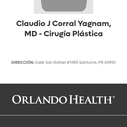
Claudio J Corral Yagnam,
MD
-
Cirugía Plástica
DIRECCIÓN
:
Calle San Rafael #1395
Santurce
,
PR
00910
Solicitar una cita con:
Claudio J Corral Yagnam, MD
Cirugía Plástica