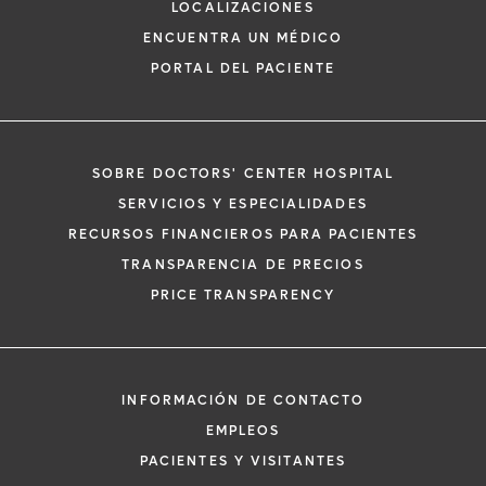
LOCALIZACIONES
ENCUENTRA UN MÉDICO
PORTAL DEL PACIENTE
SOBRE DOCTORS' CENTER HOSPITAL
*
Si tiene una emergencia médica, llame a
SERVICIOS Y ESPECIALIDADES
inmediato.
RECURSOS FINANCIEROS PARA PACIENTES
El siguiente formulario solo crea una solic
TRANSPARENCIA DE PRECIOS
no una cita confirmada. Al completarlo, 
i
PRICE TRANSPARENCY
representante se pondrá en contacto co
un plazo de 48 horas para ayudarle con s
de cita. Al enviar este formulario, acepta 
información médica por correo electróni
INFORMACIÓN DE CONTACTO
Orlando Health y sus afiliados.
EMPLEOS
PACIENTES Y VISITANTES