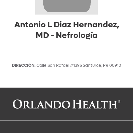
Antonio L Diaz Hernandez,
MD
-
Nefrología
DIRECCIÓN
:
Calle San Rafael #1395
Santurce
,
PR
00910
Solicitar una cita con:
Antonio L Diaz Hernandez, MD
Nefrología