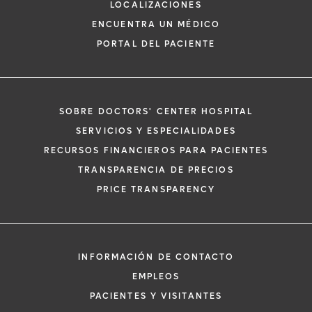
LOCALIZACIONES
ENCUENTRA UN MÉDICO
PORTAL DEL PACIENTE
SOBRE DOCTORS' CENTER HOSPITAL
*
Si tiene una emergencia médica, llame a
SERVICIOS Y ESPECIALIDADES
inmediato.
RECURSOS FINANCIEROS PARA PACIENTES
El siguiente formulario solo crea una solic
TRANSPARENCIA DE PRECIOS
no una cita confirmada. Al completarlo, 
i
PRICE TRANSPARENCY
representante se pondrá en contacto co
un plazo de 48 horas para ayudarle con s
de cita. Al enviar este formulario, acepta 
información médica por correo electróni
INFORMACIÓN DE CONTACTO
Orlando Health y sus afiliados.
EMPLEOS
PACIENTES Y VISITANTES