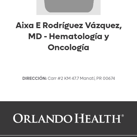
Aixa E Rodríguez Vázquez,
MD
-
Hematología y
Oncología
DIRECCIÓN
:
Carr #2 KM 47.7
Manatí
,
PR
00674
Solicitar una cita con:
Aixa E Rodríguez Vázquez, MD