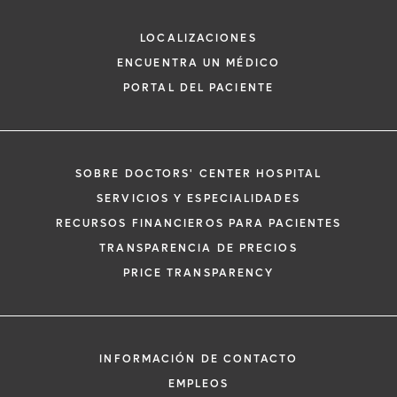
Hematología y Oncología
LOCALIZACIONES
ENCUENTRA UN MÉDICO
PORTAL DEL PACIENTE
SOBRE DOCTORS' CENTER HOSPITAL
*
Si tiene una emergencia médica, llame a
SERVICIOS Y ESPECIALIDADES
inmediato.
RECURSOS FINANCIEROS PARA PACIENTES
El siguiente formulario solo crea una solic
TRANSPARENCIA DE PRECIOS
no una cita confirmada. Al completarlo, 
i
PRICE TRANSPARENCY
representante se pondrá en contacto co
un plazo de 48 horas para ayudarle con s
de cita. Al enviar este formulario, acepta 
información médica por correo electróni
INFORMACIÓN DE CONTACTO
Orlando Health y sus afiliados.
EMPLEOS