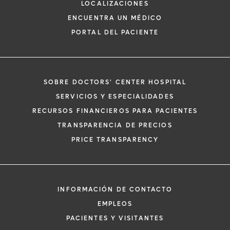
LOCALIZACIONES
ENCUENTRA UN MÉDICO
PORTAL DEL PACIENTE
SOBRE DOCTORS' CENTER HOSPITAL
*
Si tiene una emergencia médica, llame a
SERVICIOS Y ESPECIALIDADES
inmediato.
RECURSOS FINANCIEROS PARA PACIENTES
El siguiente formulario solo crea una solic
TRANSPARENCIA DE PRECIOS
no una cita confirmada. Al completarlo, 
i
PRICE TRANSPARENCY
representante se pondrá en contacto co
un plazo de 48 horas para ayudarle con s
de cita. Al enviar este formulario, acepta 
información médica por correo electróni
INFORMACIÓN DE CONTACTO
Orlando Health y sus afiliados.
EMPLEOS
PACIENTES Y VISITANTES