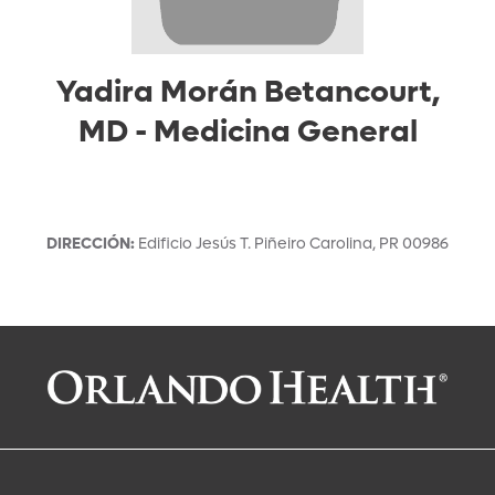
Yadira Morán Betancourt,
MD
-
Medicina General
DIRECCIÓN
:
Edificio Jesús T. Piñeiro
Carolina
,
PR
00986
Solicitar una cita con:
Yadira Morán Betancourt, MD
Medicina General