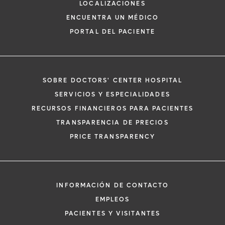
LOCALIZACIONES
ENCUENTRA UN MÉDICO
PORTAL DEL PACIENTE
SOBRE DOCTORS' CENTER HOSPITAL
*
Si tiene una emergencia médica, llame a
SERVICIOS Y ESPECIALIDADES
inmediato.
RECURSOS FINANCIEROS PARA PACIENTES
El siguiente formulario solo crea una solic
TRANSPARENCIA DE PRECIOS
no una cita confirmada. Al completarlo, 
i
PRICE TRANSPARENCY
representante se pondrá en contacto co
un plazo de 48 horas para ayudarle con s
de cita. Al enviar este formulario, acepta 
información médica por correo electróni
INFORMACIÓN DE CONTACTO
Orlando Health y sus afiliados.
EMPLEOS
PACIENTES Y VISITANTES