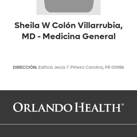
Sheila W Colón Villarrubia,
MD
-
Medicina General
DIRECCIÓN
:
Edificio Jesús T. Piñeiro
Carolina
,
PR
00986
Solicitar una cita con:
Sheila W Colón Villarrubia, MD
Medicina General