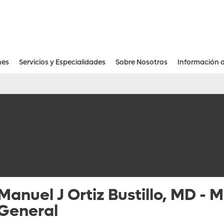
nes
Servicios y Especialidades
Sobre Nosotros
Información 
Recursos Financieros Para Pacientes
Manuel J Ortiz Bustillo, MD
-
M
General