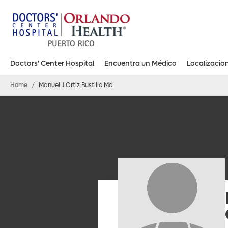
Doctors' Center Hospital
Encuentra un Médico
Localizacio
Doctors’ Center Hospital Orlando Health – Bayamón
Doctors’ Center Hospital Orlando Health – Carolina
Doctors’ Center Hospital Orlando Health – Dorado
Doctors’ Center Hospital Orlando Health – Manati
Doctors’ Center Hospital Orlando Health – San Juan
Home
/
Manuel J Ortiz Bustillo Md