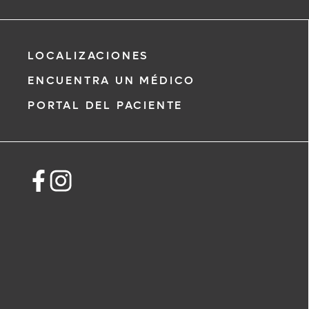
Manuel J Ortiz Bustillo, MD
LOCALIZACIONES
Medicina General
ENCUENTRA UN MÉDICO
PORTAL DEL PACIENTE
*
Si tiene una emergencia médica, llame
inmediato.
El siguiente formulario solo crea una sol
no una cita confirmada. Al completarlo
i
representante se pondrá en contacto 
un plazo de 48 horas para ayudarle con
de cita. Al enviar este formulario, acept