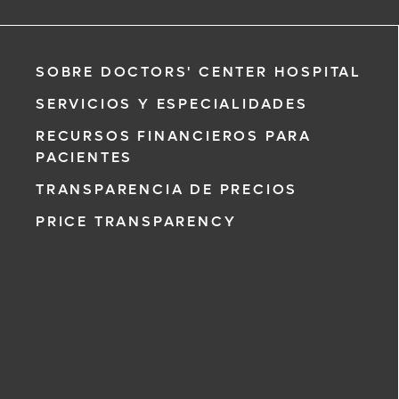
SOBRE DOCTORS' CENTER HOSPITAL
SERVICIOS Y ESPECIALIDADES
RECURSOS FINANCIEROS PARA
PACIENTES
TRANSPARENCIA DE PRECIOS
PRICE TRANSPARENCY
 al 911 de
icitud de cita,
, un
con usted en
 su solicitud
a recibir