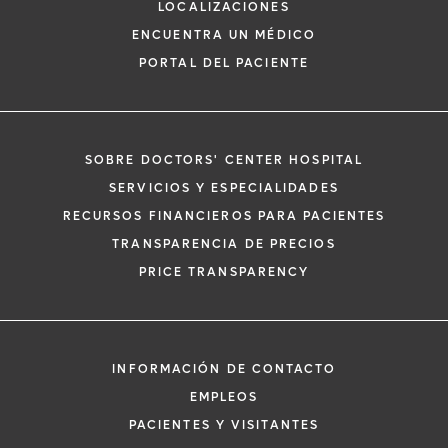
LOCALIZACIONES
ENCUENTRA UN MÉDICO
PORTAL DEL PACIENTE
SOBRE DOCTORS' CENTER HOSPITAL
*
Si tiene una emergencia médica, llame a
SERVICIOS Y ESPECIALIDADES
inmediato.
RECURSOS FINANCIEROS PARA PACIENTES
El siguiente formulario solo crea una solic
TRANSPARENCIA DE PRECIOS
no una cita confirmada. Al completarlo, 
i
PRICE TRANSPARENCY
representante se pondrá en contacto co
un plazo de 48 horas para ayudarle con s
de cita. Al enviar este formulario, acepta 
información médica por correo electróni
INFORMACIÓN DE CONTACTO
Orlando Health y sus afiliados.
EMPLEOS
PACIENTES Y VISITANTES