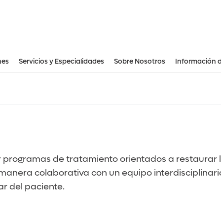
nes
Servicios y Especialidades
Sobre Nosotros
Información 
Recursos Financieros Para Pacientes
programas de tratamiento orientados a restaurar la m
 manera colaborativa con un equipo interdisciplinari
ar del paciente.