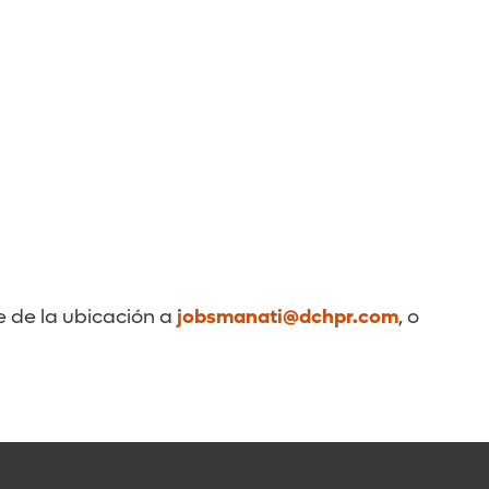
re de la ubicación a
jobsmanati@dchpr.com
, o