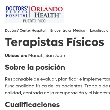
Doctors' Center Hospital
Encuentra un Médico
Localizacio
Terapistas Físicos
Doctors’ Center Hospital Orlando Health – Bayamón
Doctors’ Center Hospital Orlando Health – Carolina
Doctors’ Center Hospital Orlando Health – Dorado
Doctors’ Center Hospital Orlando Health – Manati
Doctors’ Center Hospital Orlando Health – San Juan
Ubicación:
Manatí, San Juan
Sobre la posición
Responsable de evaluar, planificar e implementar 
funcionalidad física de los pacientes. Trabaja de
calidad, centrada en la recuperación y el bienest
Cualificaciones