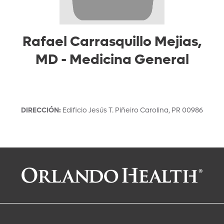
Rafael Carrasquillo Mejias,
MD
-
Medicina General
DIRECCIÓN
:
Edificio Jesús T. Piñeiro
Carolina
,
PR
00986
Solicitar una cita con:
Rafael Carrasquillo Mejias, MD
Medicina General