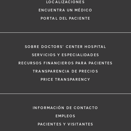
LOCALIZACIONES
ENCUENTRA UN MÉDICO
PORTAL DEL PACIENTE
SOBRE DOCTORS' CENTER HOSPITAL
*
Si tiene una emergencia médica, llame a
SERVICIOS Y ESPECIALIDADES
inmediato.
RECURSOS FINANCIEROS PARA PACIENTES
El siguiente formulario solo crea una solic
TRANSPARENCIA DE PRECIOS
no una cita confirmada. Al completarlo, 
i
PRICE TRANSPARENCY
representante se pondrá en contacto co
un plazo de 48 horas para ayudarle con s
de cita. Al enviar este formulario, acepta 
información médica por correo electróni
INFORMACIÓN DE CONTACTO
Orlando Health y sus afiliados.
EMPLEOS
PACIENTES Y VISITANTES